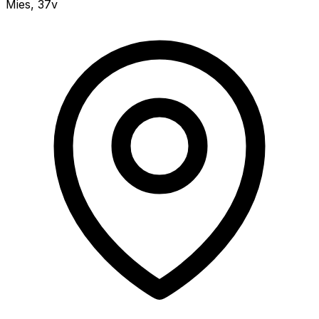
Mies
,
37v