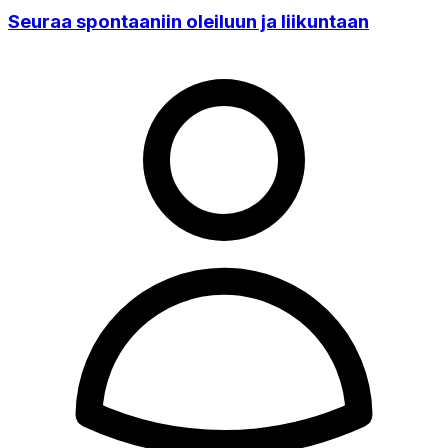
Seuraa spontaaniin oleiluun ja liikuntaan