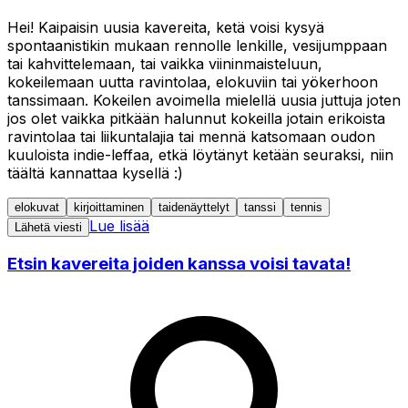
Hei! Kaipaisin uusia kavereita, ketä voisi kysyä
spontaanistikin mukaan rennolle lenkille, vesijumppaan
tai kahvittelemaan, tai vaikka viininmaisteluun,
kokeilemaan uutta ravintolaa, elokuviin tai yökerhoon
tanssimaan. Kokeilen avoimella mielellä uusia juttuja joten
jos olet vaikka pitkään halunnut kokeilla jotain erikoista
ravintolaa tai liikuntalajia tai mennä katsomaan oudon
kuuloista indie-leffaa, etkä löytänyt ketään seuraksi, niin
täältä kannattaa kysellä :)
elokuvat
kirjoittaminen
taidenäyttelyt
tanssi
tennis
Lue lisää
Lähetä viesti
Etsin kavereita joiden kanssa voisi tavata!