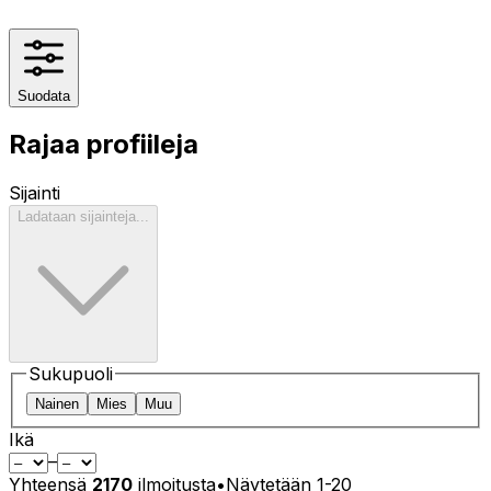
Suodata
Rajaa profiileja
Sijainti
Ladataan sijainteja...
Sukupuoli
Nainen
Mies
Muu
Ikä
–
Yhteensä
2170
ilmoitusta
•
Näytetään
1
-
20