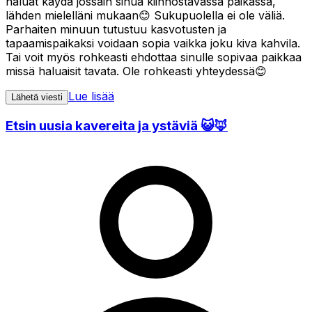
haluat käydä jossain sinua kiinnostavassa paikassa,
lähden mielelläni mukaan😊 Sukupuolella ei ole väliä.
Parhaiten minuun tutustuu kasvotusten ja
tapaamispaikaksi voidaan sopia vaikka joku kiva kahvila.
Tai voit myös rohkeasti ehdottaa sinulle sopivaa paikkaa
missä haluaisit tavata. Ole rohkeasti yhteydessä😊
Lue lisää
Lähetä viesti
Etsin uusia kavereita ja ystäviä 😺🦊