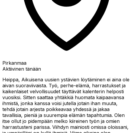
Pirkanmaa
Aktiivinen tänään
Heippa, Aikuisena uusien ystävien löytäminen ei aina ole
aivan suoraviivaista. Työ, perhe-elämä, harrastukset ja
kaikenlaiset velvollisuudet täyttävät kalenterin helposti
vuosiksi. Sitten saattaa yhtäkkiä huomata kaipaavansa
ihmistä, jonka kanssa voisi jutella jotain ihan muuta,
tehdä jotain arjesta poikkeavaa yhdessä ja jakaa
tavallisia, pieniä ja suurempia elämän tapahtumia. Olen
itse ollut jo pidempään melko kiireinen työn ja omien
harrastusteni parissa. Viihdyn mainiosti omissa oloissani,
ja ympärilläni on kyllä ihmisiä. Viime aikoina olen