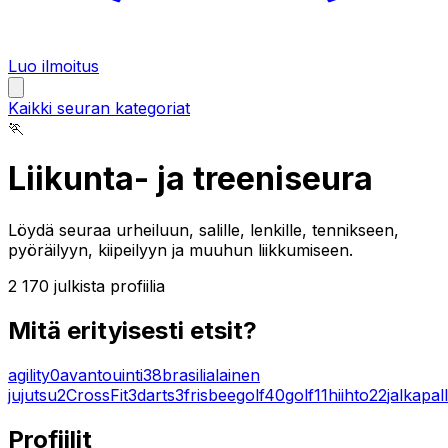
Luo ilmoitus
Kaikki seuran kategoriat
🏃
Liikunta- ja treeniseura
Löydä seuraa urheiluun, salille, lenkille, tennikseen,
pyöräilyyn, kiipeilyyn ja muuhun liikkumiseen.
2 170
julkista profiilia
Mitä erityisesti etsit?
agility
0
avantouinti
38
brasilialainen
jujutsu
2
CrossFit
3
darts
3
frisbeegolf
40
golf
11
hiihto
22
jalkapal
Profiilit