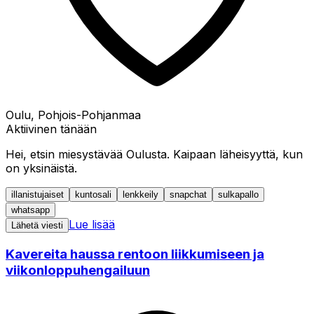
Oulu, Pohjois-Pohjanmaa
Aktiivinen tänään
Hei, etsin miesystävää Oulusta. Kaipaan läheisyyttä, kun
on yksinäistä.
illanistujaiset
kuntosali
lenkkeily
snapchat
sulkapallo
whatsapp
Lue lisää
Lähetä viesti
Kavereita haussa rentoon liikkumiseen ja
viikonloppuhengailuun