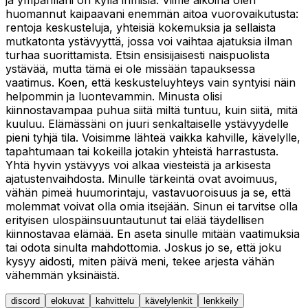
huomannut kaipaavani enemmän aitoa vuorovaikutusta:
rentoja keskusteluja, yhteisiä kokemuksia ja sellaista
mutkatonta ystävyyttä, jossa voi vaihtaa ajatuksia ilman
turhaa suorittamista. Etsin ensisijaisesti naispuolista
ystävää, mutta tämä ei ole missään tapauksessa
vaatimus. Koen, että keskusteluyhteys vain syntyisi näin
helpommin ja luontevammin. Minusta olisi
kiinnostavampaa puhua siitä miltä tuntuu, kuin siitä, mitä
kuuluu. Elämässäni on juuri senkaltaiselle ystävyydelle
pieni tyhjä tila. Voisimme lähteä vaikka kahville, kävelylle,
tapahtumaan tai kokeilla jotakin yhteistä harrastusta.
Yhtä hyvin ystävyys voi alkaa viesteistä ja arkisesta
ajatustenvaihdosta. Minulle tärkeintä ovat avoimuus,
vähän pimeä huumorintaju, vastavuoroisuus ja se, että
molemmat voivat olla omia itsejään. Sinun ei tarvitse olla
erityisen ulospäinsuuntautunut tai elää täydellisen
kiinnostavaa elämää. En aseta sinulle mitään vaatimuksia
tai odota sinulta mahdottomia. Joskus jo se, että joku
kysyy aidosti, miten päivä meni, tekee arjesta vähän
vähemmän yksinäistä.
discord
elokuvat
kahvittelu
kävelylenkit
lenkkeily