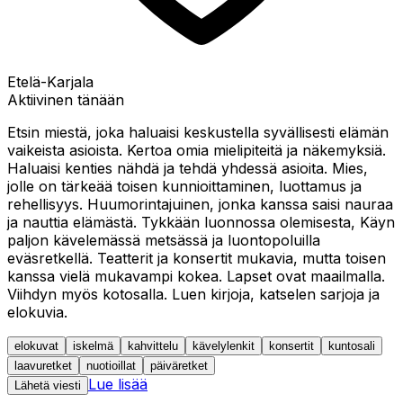
Etelä-Karjala
Aktiivinen tänään
Etsin miestä, joka haluaisi keskustella syvällisesti elämän
vaikeista asioista. Kertoa omia mielipiteitä ja näkemyksiä.
Haluaisi kenties nähdä ja tehdä yhdessä asioita. Mies,
jolle on tärkeää toisen kunnioittaminen, luottamus ja
rehellisyys. Huumorintajuinen, jonka kanssa saisi nauraa
ja nauttia elämästä. Tykkään luonnossa olemisesta, Käyn
paljon kävelemässä metsässä ja luontopoluilla
eväsretkellä. Teatterit ja konsertit mukavia, mutta toisen
kanssa vielä mukavampi kokea. Lapset ovat maailmalla.
Viihdyn myös kotosalla. Luen kirjoja, katselen sarjoja ja
elokuvia.
elokuvat
iskelmä
kahvittelu
kävelylenkit
konsertit
kuntosali
laavuretket
nuotioillat
päiväretket
Lue lisää
Lähetä viesti