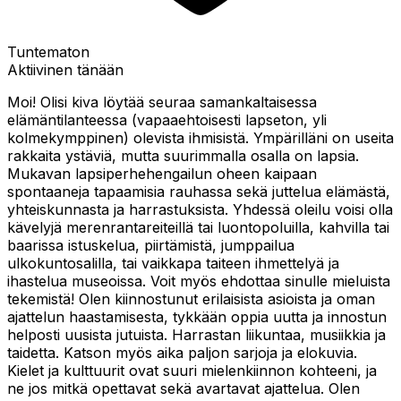
Tuntematon
Aktiivinen tänään
Moi! Olisi kiva löytää seuraa samankaltaisessa
elämäntilanteessa (vapaaehtoisesti lapseton, yli
kolmekymppinen) olevista ihmisistä. Ympärilläni on useita
rakkaita ystäviä, mutta suurimmalla osalla on lapsia.
Mukavan lapsiperhehengailun oheen kaipaan
spontaaneja tapaamisia rauhassa sekä juttelua elämästä,
yhteiskunnasta ja harrastuksista. Yhdessä oleilu voisi olla
kävelyjä merenrantareiteillä tai luontopoluilla, kahvilla tai
baarissa istuskelua, piirtämistä, jumppailua
ulkokuntosalilla, tai vaikkapa taiteen ihmettelyä ja
ihastelua museoissa. Voit myös ehdottaa sinulle mieluista
tekemistä! Olen kiinnostunut erilaisista asioista ja oman
ajattelun haastamisesta, tykkään oppia uutta ja innostun
helposti uusista jutuista. Harrastan liikuntaa, musiikkia ja
taidetta. Katson myös aika paljon sarjoja ja elokuvia.
Kielet ja kulttuurit ovat suuri mielenkiinnon kohteeni, ja
ne jos mitkä opettavat sekä avartavat ajattelua. Olen