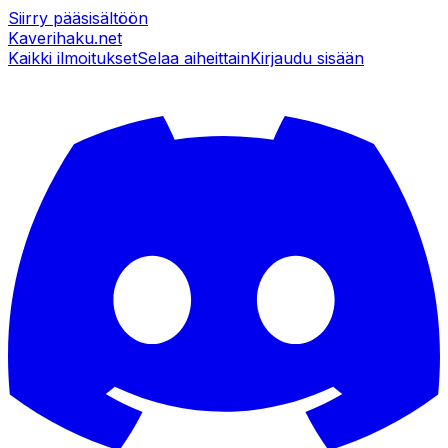
Siirry pääsisältöön
Kaverihaku
.net
Kaikki ilmoitukset
Selaa aiheittain
Kirjaudu sisään