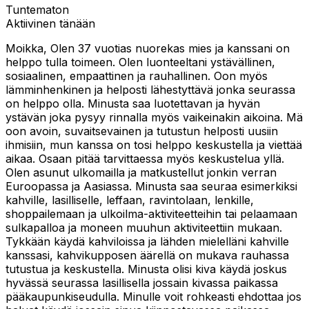
Tuntematon
Aktiivinen tänään
Moikka, Olen 37 vuotias nuorekas mies ja kanssani on
helppo tulla toimeen. Olen luonteeltani ystävällinen,
sosiaalinen, empaattinen ja rauhallinen. Oon myös
lämminhenkinen ja helposti lähestyttävä jonka seurassa
on helppo olla. Minusta saa luotettavan ja hyvän
ystävän joka pysyy rinnalla myös vaikeinakin aikoina. Mä
oon avoin, suvaitsevainen ja tutustun helposti uusiin
ihmisiin, mun kanssa on tosi helppo keskustella ja viettää
aikaa. Osaan pitää tarvittaessa myös keskustelua yllä.
Olen asunut ulkomailla ja matkustellut jonkin verran
Euroopassa ja Aasiassa. Minusta saa seuraa esimerkiksi
kahville, lasilliselle, leffaan, ravintolaan, lenkille,
shoppailemaan ja ulkoilma-aktiviteetteihin tai pelaamaan
sulkapalloa ja moneen muuhun aktiviteettiin mukaan.
Tykkään käydä kahviloissa ja lähden mielelläni kahville
kanssasi, kahvikupposen äärellä on mukava rauhassa
tutustua ja keskustella. Minusta olisi kiva käydä joskus
hyvässä seurassa lasillisella jossain kivassa paikassa
pääkaupunkiseudulla. Minulle voit rohkeasti ehdottaa jos