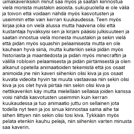
uimakaveriksikin minut saa myös ja saatan kiinnostua
vielä monista muistakin asioista. sukupuolella ei ole väliä
ja toivon että voidaan nähdä myös kasvotusten ja
useimmin ettei vain kerran kuukaudessa. Teen myös
kirjaa joka on vielä alussa mutta haavena olisi että
kustantaja hyväksyisi sen ja kirjani pääsisi julkisuuteen ja
saatan innostua vielä monesta muustakin ja sekin vielä
että pidän myös squashin pelaamisesta mutta en ole
kauhean hyvä siinä, mutta kuitenkin sekä pidän myös
historiasta ja maantiedosta ja pidän myös minecraftin ja
välillä robloxin pelaamisesta ja pidän piirtämisestä ja olen
alkanut opetella animaatioiden tekemistä että jos osaat
animoida jne niin kaveri siihenkin olisi kiva ja jos osaat
kuvata videoita hyvin tai muuta vastaavaa niin sekin olisi
kiva ja jos olet hyvä piirtää niin sekin olisi kiva ja
nettikaverikin käy mutta mielellään sellaisia joiden kanssa
voisi nähdä kasvotusten useimmin kuin kerran
kuukaudessa ja tuo animaatio juttu on sellainen jota
todella nyt teen ja jos sinua kiinnostaa sama aihe tai
siihen liittyen niin sekin olisi tosi kiva. Tykkään myös
pelata etenkin kauhu pelejä, niin siihenkin varten minusta
saa kaverin.