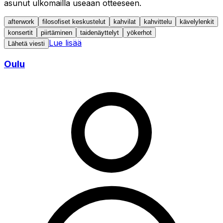
asunut ulkomailla useaan otteeseen.
afterwork
filosofiset keskustelut
kahvilat
kahvittelu
kävelylenkit
konsertit
piirtäminen
taidenäyttelyt
yökerhot
Lue lisää
Lähetä viesti
Oulu