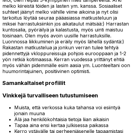
melko kiireistä töiden ja lasten ym. kanssa. Sosiaaliset
suhteet jäänyt melko vähille viime aikoina ja nyt olisi
tarkoitus löytää seuraa pääasiassa matkusteluun ja
miksei harrastuksiinkin jos aikataulut mätsää:) Harrastan
kuntosalia, pyöräilyä ja kalastusta, myös uinti maistuu
toisinaan. Olen myös avoin uusille harrastuksille.
Luonnossa liikkuminen ja eräily myös lähellä sydäntä:)
Rakastan matkustelua ja jonkun verran tulee tehtyä
pidennettyjä vkloppureissuja pohjois eurooppaan ja 1-2
yön retkiä kotimaassa. Kerran vuodessa yrittänyt ehtiä
myös vähän pidemmälle esim aasia ym. Luonteeltani oon
huumorintajuinen, positiivinen optimisti.
Samankaltaiset profiilit
Vinkkejä turvalliseen tutustumiseen
Muista, että verkossa kuka tahansa voi esiintyä
jonain muuna
Älä jaa henkilökohtaisia tietoja liian aikaisin
Tapaa aina ensi kertaa julkisessa paikassa
Kerro ystävälle tai perheenjäsenelle tapaamistasi