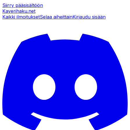
Siirry pääsisältöön
Kaverihaku
.net
Kaikki ilmoitukset
Selaa aiheittain
Kirjaudu sisään