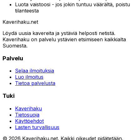
Luota vaistoosi - jos jokin tuntuu väärältä, poistu
tilanteesta
Kaverihaku
.net
Löydä uusia kavereita ja ystäviä helposti netistä.
Kaverihaku on palvelu ystävien etsimiseen kaikkialta
Suomesta.
Palvelu
Selaa ilmoituksia
Luo ilmoitus
Tietoa palvelusta
Tuki
Kaverihaku
Tietosuoja
Käyttöehdot
Lasten turvallisuus
©
2026
Kaverihaku.net. Kaikki oikeudet pidätetään.