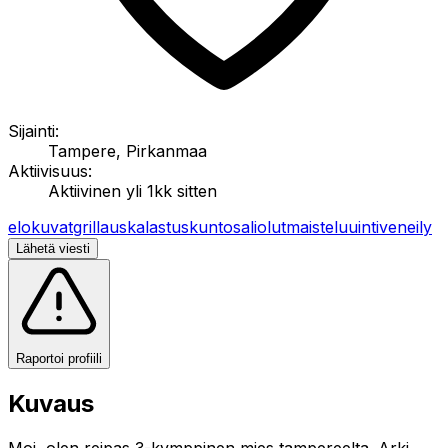
Sijainti:
Tampere, Pirkanmaa
Aktiivisuus:
Aktiivinen yli 1kk sitten
elokuvat
grillaus
kalastus
kuntosali
olutmaistelu
uinti
veneily
Lähetä viesti
Raportoi profiili
Kuvaus
Moi, olen reipas 3-kymppinen mies tampereelta. Arki