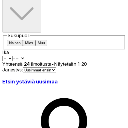
Sukupuoli
Nainen
Mies
Muu
Ikä
–
Yhteensä
24
ilmoitusta
•
Näytetään
1
-
20
Järjestys:
Etsin ystäviä uusimaa