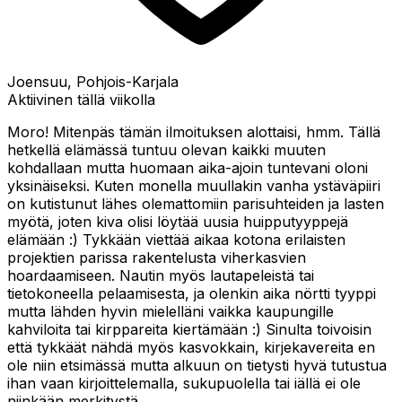
Joensuu, Pohjois-Karjala
Aktiivinen tällä viikolla
Moro! Mitenpäs tämän ilmoituksen alottaisi, hmm. Tällä
hetkellä elämässä tuntuu olevan kaikki muuten
kohdallaan mutta huomaan aika-ajoin tuntevani oloni
yksinäiseksi. Kuten monella muullakin vanha ystäväpiiri
on kutistunut lähes olemattomiin parisuhteiden ja lasten
myötä, joten kiva olisi löytää uusia huipputyyppejä
elämään :) Tykkään viettää aikaa kotona erilaisten
projektien parissa rakentelusta viherkasvien
hoardaamiseen. Nautin myös lautapeleistä tai
tietokoneella pelaamisesta, ja olenkin aika nörtti tyyppi
mutta lähden hyvin mielelläni vaikka kaupungille
kahviloita tai kirppareita kiertämään :) Sinulta toivoisin
että tykkäät nähdä myös kasvokkain, kirjekavereita en
ole niin etsimässä mutta alkuun on tietysti hyvä tutustua
ihan vaan kirjoittelemalla, sukupuolella tai iällä ei ole
niinkään merkitystä.