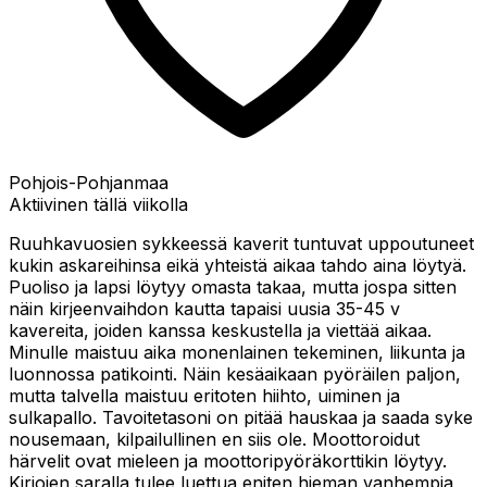
Pohjois-Pohjanmaa
Aktiivinen tällä viikolla
Ruuhkavuosien sykkeessä kaverit tuntuvat uppoutuneet
kukin askareihinsa eikä yhteistä aikaa tahdo aina löytyä.
Puoliso ja lapsi löytyy omasta takaa, mutta jospa sitten
näin kirjeenvaihdon kautta tapaisi uusia 35-45 v
kavereita, joiden kanssa keskustella ja viettää aikaa.
Minulle maistuu aika monenlainen tekeminen, liikunta ja
luonnossa patikointi. Näin kesäaikaan pyöräilen paljon,
mutta talvella maistuu eritoten hiihto, uiminen ja
sulkapallo. Tavoitetasoni on pitää hauskaa ja saada syke
nousemaan, kilpailullinen en siis ole. Moottoroidut
härvelit ovat mieleen ja moottoripyöräkorttikin löytyy.
Kirjojen saralla tulee luettua eniten hieman vanhempia