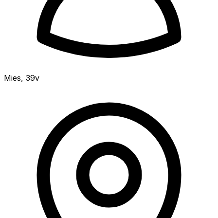
Mies
,
39v