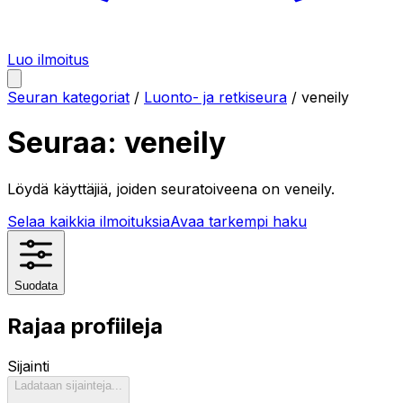
Luo ilmoitus
Seuran kategoriat
/
Luonto- ja retkiseura
/
veneily
Seuraa:
veneily
Löydä käyttäjiä, joiden seuratoiveena on
veneily
.
Selaa kaikkia ilmoituksia
Avaa tarkempi haku
Suodata
Rajaa profiileja
Sijainti
Ladataan sijainteja...