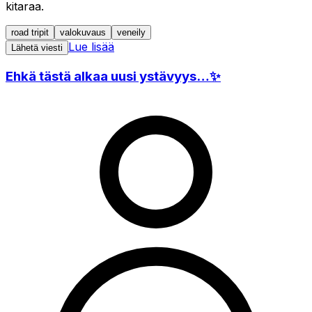
kitaraa.
road tripit
valokuvaus
veneily
Lue lisää
Lähetä viesti
Ehkä tästä alkaa uusi ystävyys…✨