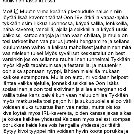
Aktiivinen tässä kuussa
Moi! 🙌 Muutin viime kesänä pk-seudulle haluisin niin
löytää lisää kavereit täältä! Oon 19v jätkä ja vapaa-ajalla
tykkään esim liikkua luonnossa, käydä salilla, lenkkeillä,
nähä kavereit, veneillä, ajella ja seikkailla ja käydä uusis
paikoiss, kattoo sarjoja ja ihan vaan chillata, ja mulle on
tosi tärkeet ihan vaa perus juttelu hengaamine ja sellane
kuulumisten vaihto ja kaikest maholisest jauhaminen mitä
vaa mieleen tulee! Myös syvälliset keskustelut on best
varsinkin jos on sellanne rauhallinen tunnelma! Tykkään
myös käydä tapahtumissa ja festareilla, ja muutenkin
oon aika spontaani tyyppi, lähden mielellää mukaan
kaikkee extemporee. Mulla on auto, nii voidaan helposti
lähtee vaikka ajelulle, jonnekki seikkailee Oon lisäks
sosiaalinen ja oon tosi aktiivinen ja sillee energinen toki
välillä tulee kans päiviä kun vaan haluu chillaa Tykkään
myös matkustella tosi paljon Nii ja sukupuolella ei oo välii
voidaan aluks tutustua ihan vaa netiss, mutta ois tosi
kiva löytää myös IRL-kavereita, joiden kanssa jakaa aikaa
ja kokee kaikkee yhdessä! Kaipaan myös sellast isompaa
porukkaa keide kaa vois hengailla yhdessä jos täältä
löytyy kivoi tyyppei niin voidaan hyvin koota porukka ja