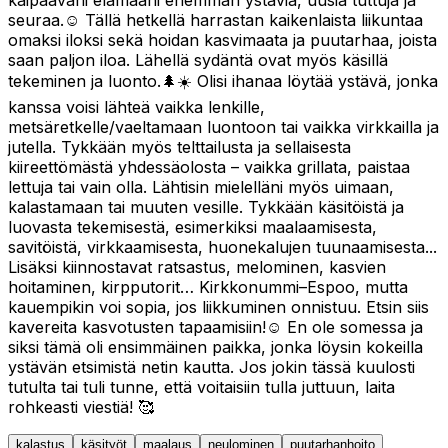
kaipaavani elämääni enemmän ystäviä, uusia tuttuja ja
seuraa.☺️ Tällä hetkellä harrastan kaikenlaista liikuntaa
omaksi iloksi sekä hoidan kasvimaata ja puutarhaa, joista
saan paljon iloa. Lähellä sydäntä ovat myös käsillä
tekeminen ja luonto.🌲☀️ Olisi ihanaa löytää ystävä, jonka
kanssa voisi lähteä vaikka lenkille,
metsäretkelle/vaeltamaan luontoon tai vaikka virkkailla ja
jutella. Tykkään myös telttailusta ja sellaisesta
kiireettömästä yhdessäolosta – vaikka grillata, paistaa
lettuja tai vain olla. Lähtisin mielelläni myös uimaan,
kalastamaan tai muuten vesille. Tykkään käsitöistä ja
luovasta tekemisestä, esimerkiksi maalaamisesta,
savitöistä, virkkaamisesta, huonekalujen tuunaamisesta...
Lisäksi kiinnostavat ratsastus, melominen, kasvien
hoitaminen, kirpputorit… Kirkkonummi–Espoo, mutta
kauempikin voi sopia, jos liikkuminen onnistuu. Etsin siis
kavereita kasvotusten tapaamisiin!☺️ En ole somessa ja
siksi tämä oli ensimmäinen paikka, jonka löysin kokeilla
ystävän etsimistä netin kautta. Jos jokin tässä kuulosti
tutulta tai tuli tunne, että voitaisiin tulla juttuun, laita
rohkeasti viestiä! 🥰
kalastus
käsityöt
maalaus
neulominen
puutarhanhoito