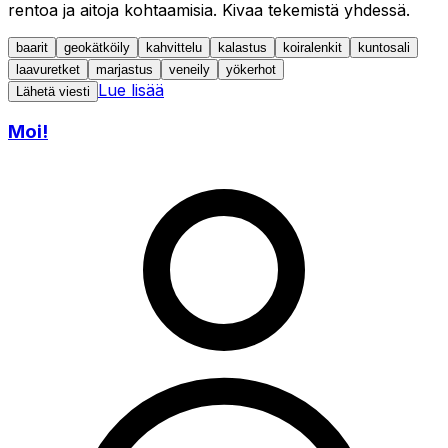
rentoa ja aitoja kohtaamisia. Kivaa tekemistä yhdessä.
baarit
geokätköily
kahvittelu
kalastus
koiralenkit
kuntosali
laavuretket
marjastus
veneily
yökerhot
Lue lisää
Lähetä viesti
Moi!