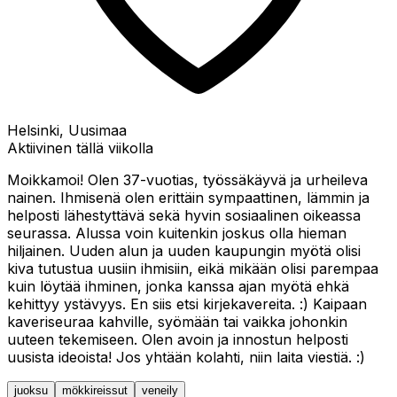
Helsinki, Uusimaa
Aktiivinen tällä viikolla
Moikkamoi! Olen 37-vuotias, työssäkäyvä ja urheileva
nainen. Ihmisenä olen erittäin sympaattinen, lämmin ja
helposti lähestyttävä sekä hyvin sosiaalinen oikeassa
seurassa. Alussa voin kuitenkin joskus olla hieman
hiljainen. Uuden alun ja uuden kaupungin myötä olisi
kiva tutustua uusiin ihmisiin, eikä mikään olisi parempaa
kuin löytää ihminen, jonka kanssa ajan myötä ehkä
kehittyy ystävyys. En siis etsi kirjekavereita. :) Kaipaan
kaveriseuraa kahville, syömään tai vaikka johonkin
uuteen tekemiseen. Olen avoin ja innostun helposti
uusista ideoista! Jos yhtään kolahti, niin laita viestiä. :)
juoksu
mökkireissut
veneily