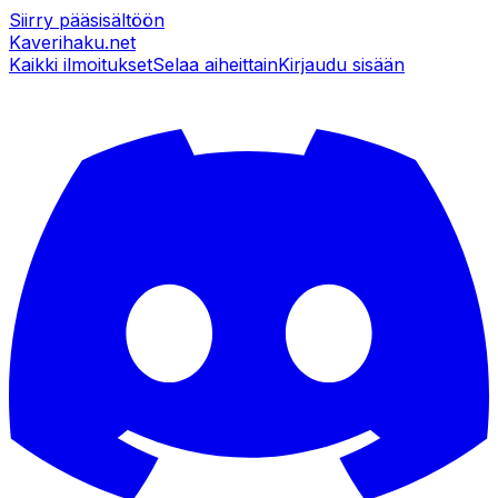
Siirry pääsisältöön
Kaverihaku
.net
Kaikki ilmoitukset
Selaa aiheittain
Kirjaudu sisään