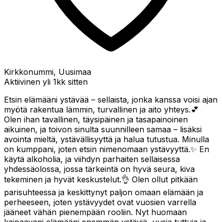
Kirkkonummi, Uusimaa
Aktiivinen yli 1kk sitten
Etsin elämääni ystävää – sellaista, jonka kanssa voisi ajan
myötä rakentua lämmin, turvallinen ja aito yhteys.💕
Olen ihan tavallinen, täysipäinen ja tasapainoinen
aikuinen, ja toivon sinulta suunnilleen samaa – lisäksi
avointa mieltä, ystävällisyyttä ja halua tutustua. Minulla
on kumppani, joten etsin nimenomaan ystävyyttä.✨ En
käytä alkoholia, ja viihdyn parhaiten sellaisessa
yhdessäolossa, jossa tärkeintä on hyvä seura, kiva
tekeminen ja hyvät keskustelut.👌 Olen ollut pitkään
parisuhteessa ja keskittynyt paljon omaan elämään ja
perheeseen, joten ystävyydet ovat vuosien varrella
jääneet vähän pienempään rooliin. Nyt huomaan