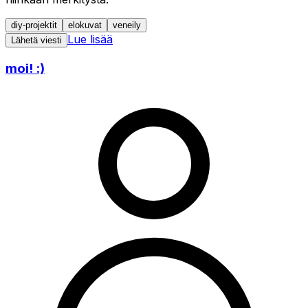
diy-projektit
elokuvat
veneily
Lue lisää
Lähetä viesti
moi! :)