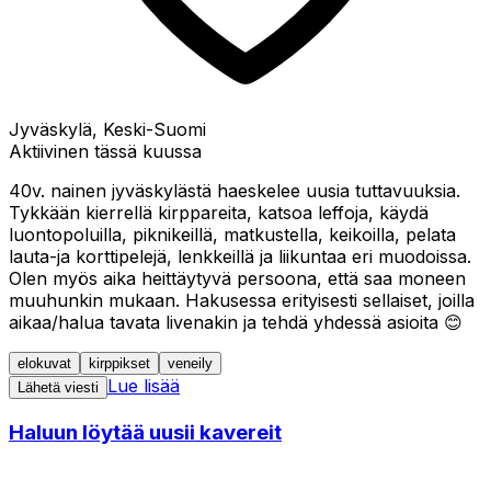
Jyväskylä, Keski-Suomi
Aktiivinen tässä kuussa
40v. nainen jyväskylästä haeskelee uusia tuttavuuksia.
Tykkään kierrellä kirppareita, katsoa leffoja, käydä
luontopoluilla, piknikeillä, matkustella, keikoilla, pelata
lauta-ja korttipelejä, lenkkeillä ja liikuntaa eri muodoissa.
Olen myös aika heittäytyvä persoona, että saa moneen
muuhunkin mukaan. Hakusessa erityisesti sellaiset, joilla
aikaa/halua tavata livenakin ja tehdä yhdessä asioita 😊
elokuvat
kirppikset
veneily
Lue lisää
Lähetä viesti
Haluun löytää uusii kavereit