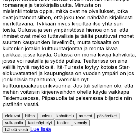
romaaneja ja tietokirjallisuutta. Minusta on
mielenkiintoista oppia, mitkä ovat ne oivallukset, jotka
ovat johtaneet siihen, että joku teos nähdään kirjallisesti
merkittävänä. Tykkään myös kirjoittaa itse yhtä sun
toista. Oulussa ja sen ympäristössä hienoa on se, että
ihmiset ovat melko tuttavallisia ja täältä puuttuvat monet
suurten kaupunkien lieveilmiöt, mutta toisaalta on
kuitenkin jotakin kulttuuritarjontaa ja monta kivaa
paikkaa, jossa käydä. Oulussa on monia kivoja kahviloita,
joissa voi raatailla ja syödä pullaa. Teatterissa on aina
välillä hyviä näytöksiä, Itä-Tuirasta löytyy kotoisa Star-
elokuvateatteri ja kaupungissa on vuoden ympäri on jos
jonkinlaisia tapahtumia, varsinkin nyt
kulttuuripääkaupunkivuonna. Jos tuli sellainen olo, että
mehän voitaisiin kirjeenvaihdon ohella käydä vaikkapa
Taidemuseossa, Pilpasuolla tai pelaamassa biljardia niin
pistähän viestiä.
elokuvat
hiihto
juoksu
kahvittelu
museot
päiväretket
sulkapallo
taidenäyttelyt
teatteri
veneily
Lue lisää
Lähetä viesti