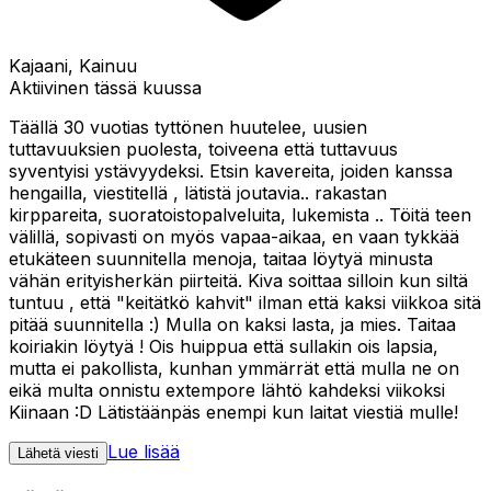
Kajaani, Kainuu
Aktiivinen tässä kuussa
Täällä 30 vuotias tyttönen huutelee, uusien
tuttavuuksien puolesta, toiveena että tuttavuus
syventyisi ystävyydeksi. Etsin kavereita, joiden kanssa
hengailla, viestitellä , lätistä joutavia.. rakastan
kirppareita, suoratoistopalveluita, lukemista .. Töitä teen
välillä, sopivasti on myös vapaa-aikaa, en vaan tykkää
etukäteen suunnitella menoja, taitaa löytyä minusta
vähän erityisherkän piirteitä. Kiva soittaa silloin kun siltä
tuntuu , että "keitätkö kahvit" ilman että kaksi viikkoa sitä
pitää suunnitella :) Mulla on kaksi lasta, ja mies. Taitaa
koiriakin löytyä ! Ois huippua että sullakin ois lapsia,
mutta ei pakollista, kunhan ymmärrät että mulla ne on
eikä multa onnistu extempore lähtö kahdeksi viikoksi
Kiinaan :D Lätistäänpäs enempi kun laitat viestiä mulle!
Lue lisää
Lähetä viesti