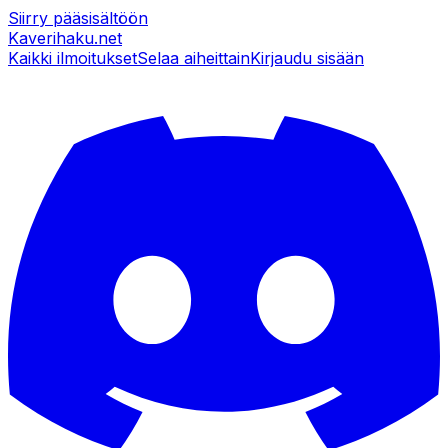
Siirry pääsisältöön
Kaverihaku
.net
Kaikki ilmoitukset
Selaa aiheittain
Kirjaudu sisään