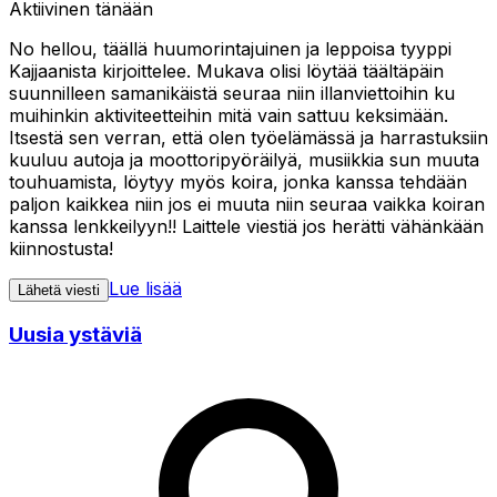
Aktiivinen tänään
No hellou, täällä huumorintajuinen ja leppoisa tyyppi
Kajjaanista kirjoittelee. Mukava olisi löytää täältäpäin
suunnilleen samanikäistä seuraa niin illanviettoihin ku
muihinkin aktiviteetteihin mitä vain sattuu keksimään.
Itsestä sen verran, että olen työelämässä ja harrastuksiin
kuuluu autoja ja moottoripyöräilyä, musiikkia sun muuta
touhuamista, löytyy myös koira, jonka kanssa tehdään
paljon kaikkea niin jos ei muuta niin seuraa vaikka koiran
kanssa lenkkeilyyn!! Laittele viestiä jos herätti vähänkään
kiinnostusta!
Lue lisää
Lähetä viesti
Uusia ystäviä