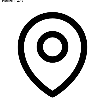
Nainen
,
27v