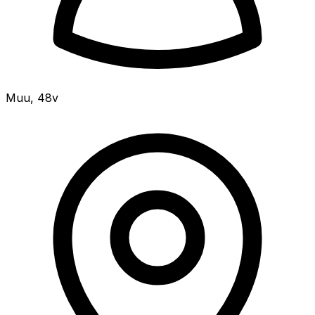
Muu
,
48v