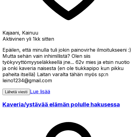
Kajaani, Kainuu
Aktiivinen yli 1kk sitten
Epäilen, että minulla tuli jokin painovirhe ilmoitukseeni :)
Mutta sehän vain inhimillistä? Olen siis
työkyvyttömyyseläkkeellä jne... 62v mies ja etsin nuotio
ja onki kaveria naisesta (en ole tiukkapipo kun pikku
paheita itsellä) Laitan varalta tähän myös sp:n
leino1234@gmail.com
Lue lisää
Lähetä viesti
Kaveria/ystävää elämän polulle hakusessa