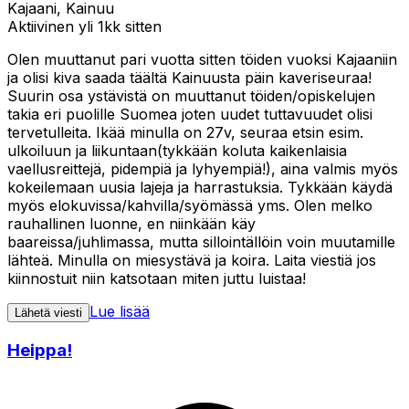
Kajaani, Kainuu
Aktiivinen yli 1kk sitten
Olen muuttanut pari vuotta sitten töiden vuoksi Kajaaniin
ja olisi kiva saada täältä Kainuusta päin kaveriseuraa!
Suurin osa ystävistä on muuttanut töiden/opiskelujen
takia eri puolille Suomea joten uudet tuttavuudet olisi
tervetulleita. Ikää minulla on 27v, seuraa etsin esim.
ulkoiluun ja liikuntaan(tykkään koluta kaikenlaisia
vaellusreittejä, pidempiä ja lyhyempiä!), aina valmis myös
kokeilemaan uusia lajeja ja harrastuksia. Tykkään käydä
myös elokuvissa/kahvilla/syömässä yms. Olen melko
rauhallinen luonne, en niinkään käy
baareissa/juhlimassa, mutta sillointällöin voin muutamille
lähteä. Minulla on miesystävä ja koira. Laita viestiä jos
kiinnostuit niin katsotaan miten juttu luistaa!
Lue lisää
Lähetä viesti
Heippa!