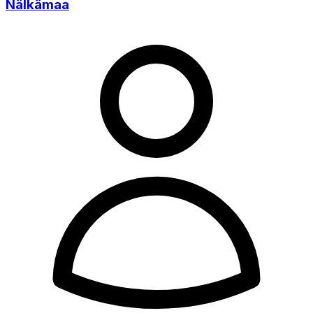
Nälkämaa