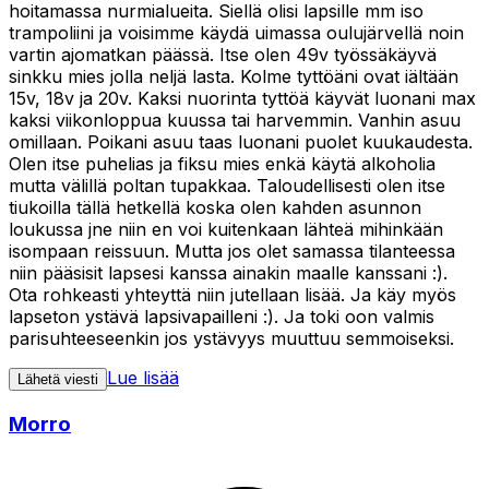
hoitamassa nurmialueita. Siellä olisi lapsille mm iso
trampoliini ja voisimme käydä uimassa oulujärvellä noin
vartin ajomatkan päässä. Itse olen 49v työssäkäyvä
sinkku mies jolla neljä lasta. Kolme tyttöäni ovat iältään
15v, 18v ja 20v. Kaksi nuorinta tyttöä käyvät luonani max
kaksi viikonloppua kuussa tai harvemmin. Vanhin asuu
omillaan. Poikani asuu taas luonani puolet kuukaudesta.
Olen itse puhelias ja fiksu mies enkä käytä alkoholia
mutta välillä poltan tupakkaa. Taloudellisesti olen itse
tiukoilla tällä hetkellä koska olen kahden asunnon
loukussa jne niin en voi kuitenkaan lähteä mihinkään
isompaan reissuun. Mutta jos olet samassa tilanteessa
niin pääsisit lapsesi kanssa ainakin maalle kanssani :).
Ota rohkeasti yhteyttä niin jutellaan lisää. Ja käy myös
lapseton ystävä lapsivapailleni :). Ja toki oon valmis
parisuhteeseenkin jos ystävyys muuttuu semmoiseksi.
Lue lisää
Lähetä viesti
Morro