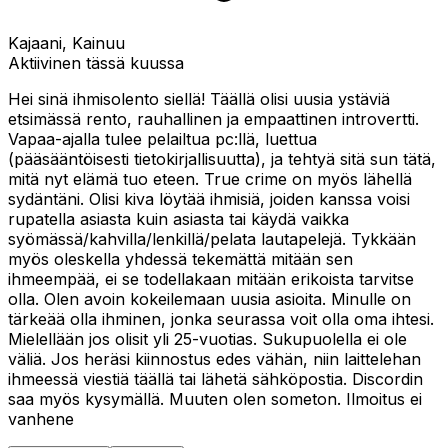
Kajaani, Kainuu
Aktiivinen tässä kuussa
Hei sinä ihmisolento siellä! Täällä olisi uusia ystäviä
etsimässä rento, rauhallinen ja empaattinen introvertti.
Vapaa-ajalla tulee pelailtua pc:llä, luettua
(pääsääntöisesti tietokirjallisuutta), ja tehtyä sitä sun tätä,
mitä nyt elämä tuo eteen. True crime on myös lähellä
sydäntäni. Olisi kiva löytää ihmisiä, joiden kanssa voisi
rupatella asiasta kuin asiasta tai käydä vaikka
syömässä/kahvilla/lenkillä/pelata lautapelejä. Tykkään
myös oleskella yhdessä tekemättä mitään sen
ihmeempää, ei se todellakaan mitään erikoista tarvitse
olla. Olen avoin kokeilemaan uusia asioita. Minulle on
tärkeää olla ihminen, jonka seurassa voit olla oma ihtesi.
Mielellään jos olisit yli 25-vuotias. Sukupuolella ei ole
väliä. Jos heräsi kiinnostus edes vähän, niin laittelehan
ihmeessä viestiä täällä tai lähetä sähköpostia. Discordin
saa myös kysymällä. Muuten olen someton. Ilmoitus ei
vanhene