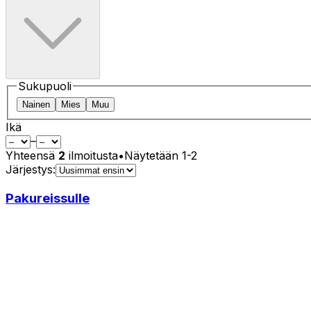
Sukupuoli
Nainen
Mies
Muu
Ikä
–
Yhteensä
2
ilmoitusta
•
Näytetään
1
-
2
Järjestys:
Pakureissulle