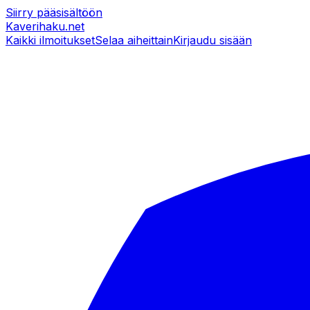
Siirry pääsisältöön
Kaverihaku
.net
Kaikki ilmoitukset
Selaa aiheittain
Kirjaudu sisään