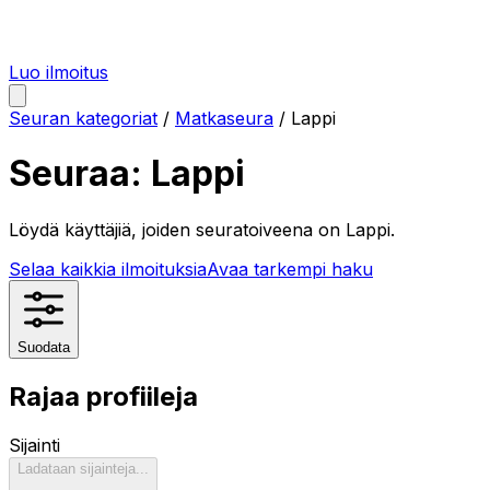
Luo ilmoitus
Seuran kategoriat
/
Matkaseura
/
Lappi
Seuraa:
Lappi
Löydä käyttäjiä, joiden seuratoiveena on
Lappi
.
Selaa kaikkia ilmoituksia
Avaa tarkempi haku
Suodata
Rajaa profiileja
Sijainti
Ladataan sijainteja...