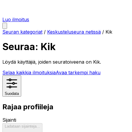
Luo ilmoitus
Seuran kategoriat
/
Keskusteluseura netissä
/
Kik
Seuraa:
Kik
Löydä käyttäjiä, joiden seuratoiveena on
Kik
.
Selaa kaikkia ilmoituksia
Avaa tarkempi haku
Suodata
Rajaa profiileja
Sijainti
Ladataan sijainteja...