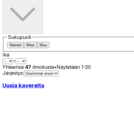
Sukupuoli
Nainen
Mies
Muu
Ikä
–
Yhteensä
47
ilmoitusta
•
Näytetään
1
-
20
Järjestys:
Uusia kavereita