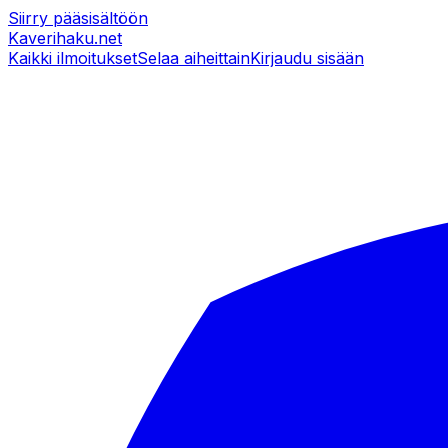
Siirry pääsisältöön
Kaverihaku
.net
Kaikki ilmoitukset
Selaa aiheittain
Kirjaudu sisään