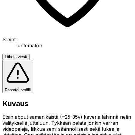
Sijainti:
Tuntematon
Lähetä viesti
Raportoi profiili
Kuvaus
Etsin about samanikäistä (~25-35v) kaveria lähinnä netin
välityksellä jutteluun. Tykkään pelata jonkin verran
videopelejä, liikkua semi säännöllisesti sekä lukea ja
kirjoittaa. Oon päihteetön ja arvostaisin jos säkin olet,