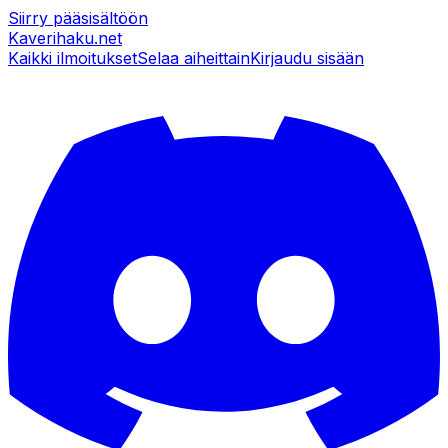
Siirry pääsisältöön
Kaverihaku
.net
Kaikki ilmoitukset
Selaa aiheittain
Kirjaudu sisään