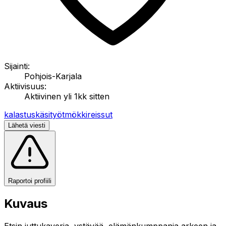
Sijainti:
Pohjois-Karjala
Aktiivisuus:
Aktiivinen yli 1kk sitten
kalastus
käsityöt
mökkireissut
Lähetä viesti
Raportoi profiili
Kuvaus
Etsin juttukaveria, ystävää, elämänkumppania arkeen ja