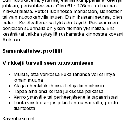
juhlaan, parisuhteeseen. Olen 61v, 176cm, xxl nainen
Ylä-Karjalasta. Retket luonnossa marjastaen, sienestäen
tai vain nuotiokahvilla istuen. Etsin ikäistäni seuraa, olen
hetero. Kesäteattereissa tykkään käydä. Reissaaminen
pohjoisen suunnalla on yksin hieman yksinäistä. Ensi
kesänä tai vaikka syksyllä ruskamatka kiinnostaa kovasti.
Auto on.
Samankaltaiset profiilit
Vinkkejä turvalliseen tutustumiseen
Muista, että verkossa kuka tahansa voi esiintyä
jonain muuna
Älä jaa henkilökohtaisia tietoja liian aikaisin
Tapaa aina ensi kertaa julkisessa paikassa
Kerro ystävälle tai perheenjäsenelle tapaamistasi
Luota vaistoosi - jos jokin tuntuu väärältä, poistu
tilanteesta
Kaverihaku
.net