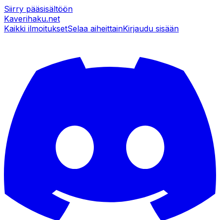
Siirry pääsisältöön
Kaverihaku
.net
Kaikki ilmoitukset
Selaa aiheittain
Kirjaudu sisään