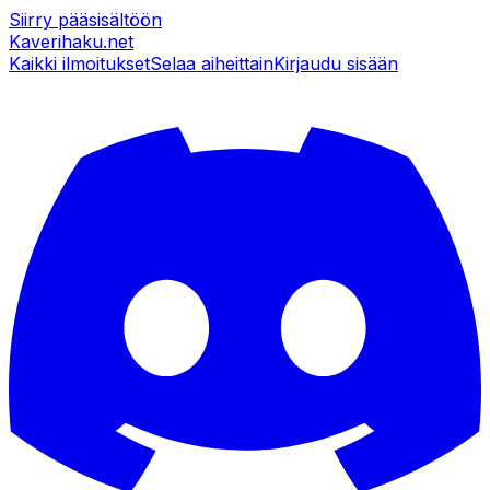
Siirry pääsisältöön
Kaverihaku
.net
Kaikki ilmoitukset
Selaa aiheittain
Kirjaudu sisään