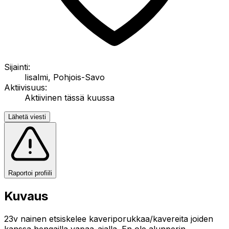
Sijainti:
Iisalmi, Pohjois-Savo
Aktiivisuus:
Aktiivinen tässä kuussa
Lähetä viesti
Raportoi profiili
Kuvaus
23v nainen etsiskelee kaveriporukkaa/kavereita joiden
kanssa hengailla vapaa-ajalla. En ole alunperin