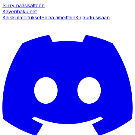
Siirry pääsisältöön
Kaverihaku
.net
Kaikki ilmoitukset
Selaa aiheittain
Kirjaudu sisään