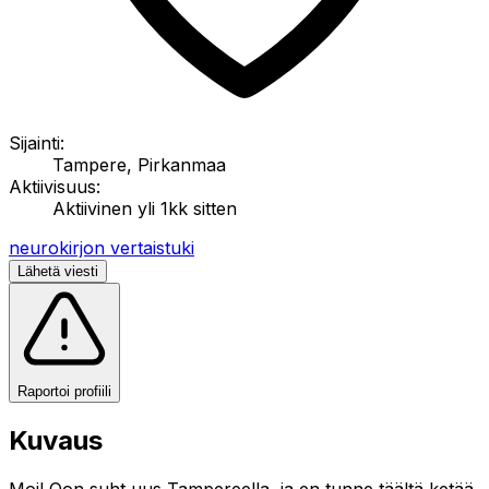
Sijainti:
Tampere, Pirkanmaa
Aktiivisuus:
Aktiivinen yli 1kk sitten
neurokirjon vertaistuki
Lähetä viesti
Raportoi profiili
Kuvaus
Moi! Oon suht uus Tampereella, ja en tunne täältä ketää.