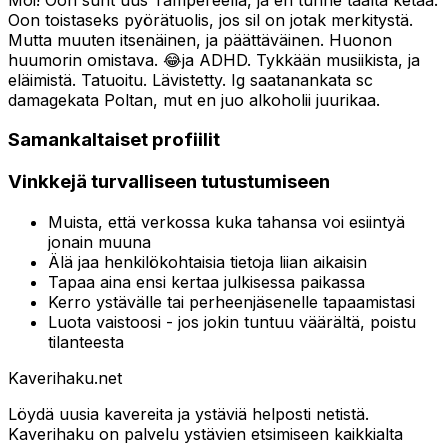
Oon toistaseks pyörätuolis, jos sil on jotak merkitystä.
Mutta muuten itsenäinen, ja päättäväinen. Huonon
huumorin omistava. 😂ja ADHD. Tykkään musiikista, ja
eläimistä. Tatuoitu. Lävistetty. Ig saatanankata sc
damagekata Poltan, mut en juo alkoholii juurikaa.
Samankaltaiset profiilit
Vinkkejä turvalliseen tutustumiseen
Muista, että verkossa kuka tahansa voi esiintyä
jonain muuna
Älä jaa henkilökohtaisia tietoja liian aikaisin
Tapaa aina ensi kertaa julkisessa paikassa
Kerro ystävälle tai perheenjäsenelle tapaamistasi
Luota vaistoosi - jos jokin tuntuu väärältä, poistu
tilanteesta
Kaverihaku
.net
Löydä uusia kavereita ja ystäviä helposti netistä.
Kaverihaku on palvelu ystävien etsimiseen kaikkialta