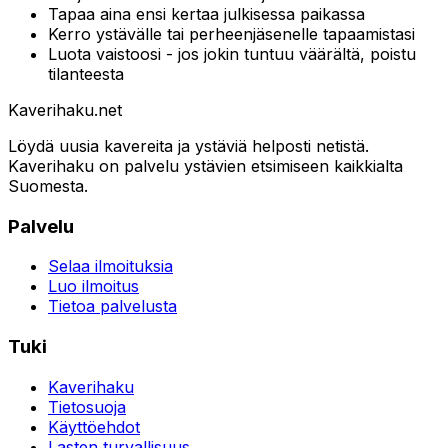
Tapaa aina ensi kertaa julkisessa paikassa
Kerro ystävälle tai perheenjäsenelle tapaamistasi
Luota vaistoosi - jos jokin tuntuu väärältä, poistu
tilanteesta
Kaverihaku
.net
Löydä uusia kavereita ja ystäviä helposti netistä.
Kaverihaku on palvelu ystävien etsimiseen kaikkialta
Suomesta.
Palvelu
Selaa ilmoituksia
Luo ilmoitus
Tietoa palvelusta
Tuki
Kaverihaku
Tietosuoja
Käyttöehdot
Lasten turvallisuus