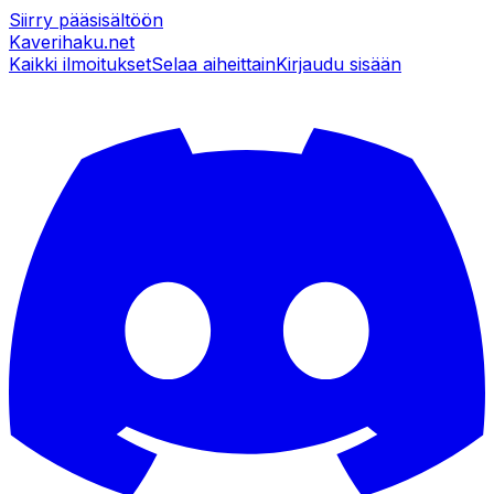
Siirry pääsisältöön
Kaverihaku
.net
Kaikki ilmoitukset
Selaa aiheittain
Kirjaudu sisään