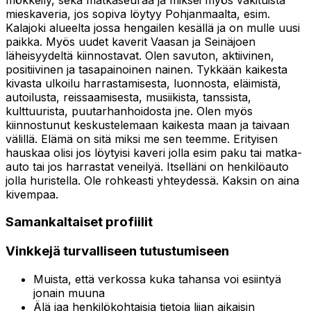
mieskaveria, jos sopiva löytyy Pohjanmaalta, esim.
Kalajoki alueelta jossa hengailen kesällä ja on mulle uusi
paikka. Myös uudet kaverit Vaasan ja Seinäjoen
läheisyydeltä kiinnostavat. Olen savuton, aktiivinen,
positiivinen ja tasapainoinen nainen. Tykkään kaikesta
kivasta ulkoilu harrastamisesta, luonnosta, eläimistä,
autoilusta, reissaamisesta, musiikista, tanssista,
kulttuurista, puutarhanhoidosta jne. Olen myös
kiinnostunut keskustelemaan kaikesta maan ja taivaan
välillä. Elämä on sitä miksi me sen teemme. Erityisen
hauskaa olisi jos löytyisi kaveri jolla esim paku tai matka-
auto tai jos harrastat veneilyä. Itselläni on henkilöauto
jolla huristella. Ole rohkeasti yhteydessä. Kaksin on aina
kivempaa.
Samankaltaiset profiilit
Vinkkejä turvalliseen tutustumiseen
Muista, että verkossa kuka tahansa voi esiintyä
jonain muuna
Älä jaa henkilökohtaisia tietoja liian aikaisin