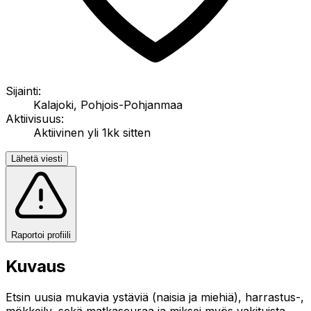
Sijainti:
Kalajoki, Pohjois-Pohjanmaa
Aktiivisuus:
Aktiivinen yli 1kk sitten
Lähetä viesti
Raportoi profiili
Kuvaus
Etsin uusia mukavia ystäviä (naisia ja miehiä), harrastus-,
mökkeily, sekä matkaseuraa ja miksei myös vakituista