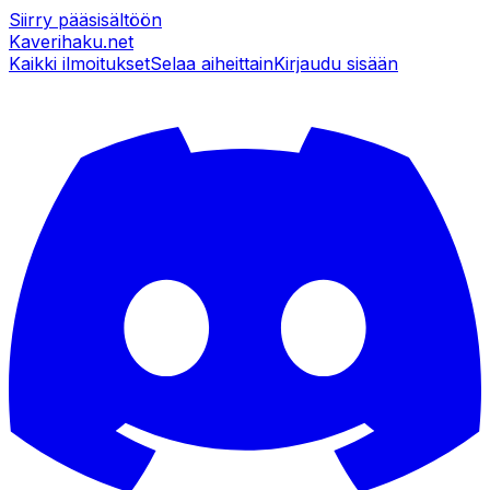
Siirry pääsisältöön
Kaverihaku
.net
Kaikki ilmoitukset
Selaa aiheittain
Kirjaudu sisään