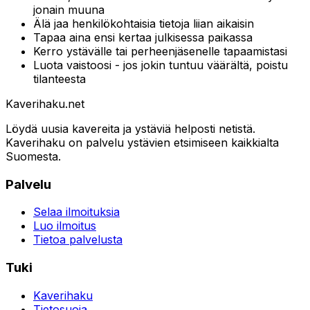
jonain muuna
Älä jaa henkilökohtaisia tietoja liian aikaisin
Tapaa aina ensi kertaa julkisessa paikassa
Kerro ystävälle tai perheenjäsenelle tapaamistasi
Luota vaistoosi - jos jokin tuntuu väärältä, poistu
tilanteesta
Kaverihaku
.net
Löydä uusia kavereita ja ystäviä helposti netistä.
Kaverihaku on palvelu ystävien etsimiseen kaikkialta
Suomesta.
Palvelu
Selaa ilmoituksia
Luo ilmoitus
Tietoa palvelusta
Tuki
Kaverihaku
Tietosuoja