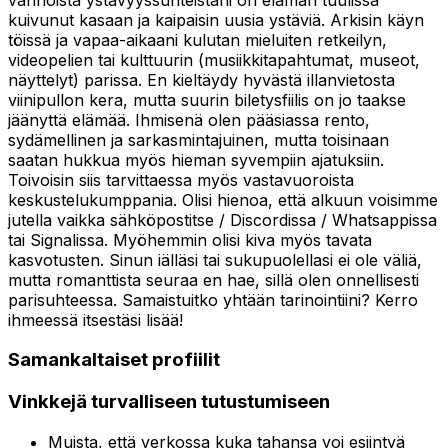
kuivunut kasaan ja kaipaisin uusia ystäviä. Arkisin käyn
töissä ja vapaa-aikaani kulutan mieluiten retkeilyn,
videopelien tai kulttuurin (musiikkitapahtumat, museot,
näyttelyt) parissa. En kieltäydy hyvästä illanvietosta
viinipullon kera, mutta suurin biletysfiilis on jo taakse
jäänyttä elämää. Ihmisenä olen pääsiassa rento,
sydämellinen ja sarkasmintajuinen, mutta toisinaan
saatan hukkua myös hieman syvempiin ajatuksiin.
Toivoisin siis tarvittaessa myös vastavuoroista
keskustelukumppania. Olisi hienoa, että alkuun voisimme
jutella vaikka sähköpostitse / Discordissa / Whatsappissa
tai Signalissa. Myöhemmin olisi kiva myös tavata
kasvotusten. Sinun iälläsi tai sukupuolellasi ei ole väliä,
mutta romanttista seuraa en hae, sillä olen onnellisesti
parisuhteessa. Samaistuitko yhtään tarinointiini? Kerro
ihmeessä itsestäsi lisää!
Samankaltaiset profiilit
Vinkkejä turvalliseen tutustumiseen
Muista, että verkossa kuka tahansa voi esiintyä