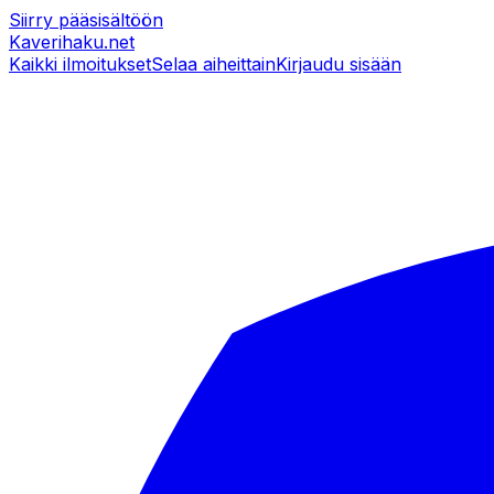
Siirry pääsisältöön
Kaverihaku
.net
Kaikki ilmoitukset
Selaa aiheittain
Kirjaudu sisään