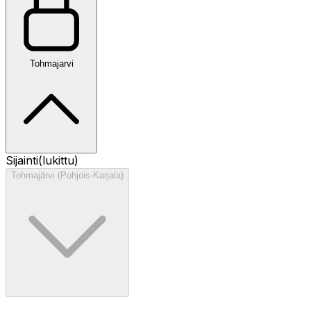
Tohmajarvi
Sijainti
(lukittu)
Tohmajärvi (Pohjois-Karjala)