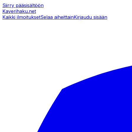
Siirry pääsisältöön
Kaverihaku
.net
Kaikki ilmoitukset
Selaa aiheittain
Kirjaudu sisään