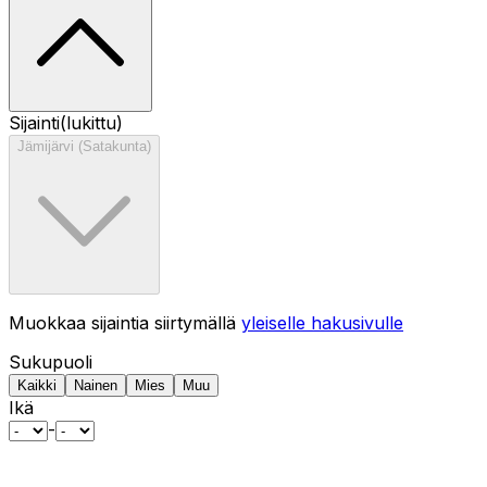
Sijainti
(lukittu)
Jämijärvi (Satakunta)
Muokkaa sijaintia siirtymällä
yleiselle hakusivulle
Sukupuoli
Kaikki
Nainen
Mies
Muu
Ikä
-