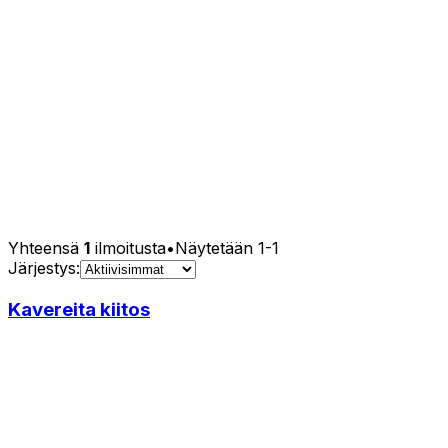
Yhteensä
1
ilmoitusta
•
Näytetään
1
-
1
Järjestys:
Kavereita kiitos