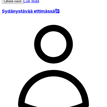
Lue lisää
Lähetä viesti
Sydänystävää ettimässä🥰