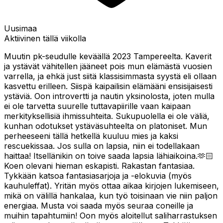
Uusimaa
Aktiivinen tällä viikolla
Muutin pk-seudulle keväällä 2023 Tampereelta. Kaverit
ja ystävät vähitellen jääneet pois mun elämästä vuosien
varrella, ja ehkä just siitä klassisimmasta syystä eli ollaan
kasvettu erilleen. Siispä kaipailisin elämääni ensisijaisesti
ystäviä. Oon introvertti ja nautin yksinolosta, joten mulla
ei ole tarvetta suurelle tuttavapiirille vaan kaipaan
merkityksellisiä ihmissuhteita. Sukupuolella ei ole väliä,
kunhan odotukset ystäväsuhteelta on platoniset. Mun
perheeseeni tällä hetkellä kuuluu mies ja kaksi
rescuekissaa. Jos sulla on lapsia, niin ei todellakaan
haittaa! Itsellänikin on toive saada lapsia lähiaikoina.🫶🏻
Koen olevani hieman eskapisti. Rakastan fantasiaa.
Tykkään katsoa fantasiasarjoja ja -elokuvia (myös
kauhuleffat). Yritän myös ottaa aikaa kirjojen lukemiseen,
mikä on välillä hankalaa, kun työ toisinaan vie niin paljon
energiaa. Musta voi saada myös seuraa coneille ja
muihin tapahtumiin! Oon myös aloitellut saliharrastuksen