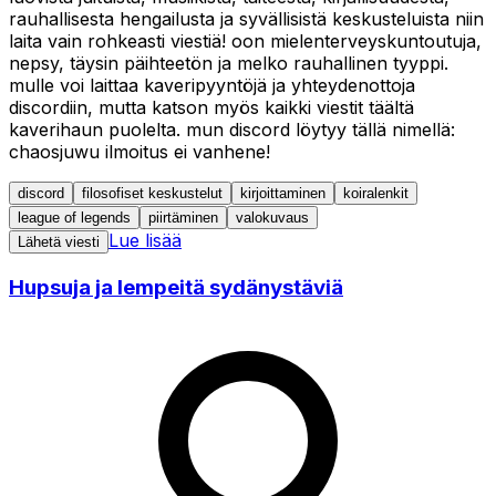
rauhallisesta hengailusta ja syvällisistä keskusteluista niin
laita vain rohkeasti viestiä! oon mielenterveyskuntoutuja,
nepsy, täysin päihteetön ja melko rauhallinen tyyppi.
mulle voi laittaa kaveripyyntöjä ja yhteydenottoja
discordiin, mutta katson myös kaikki viestit täältä
kaverihaun puolelta. mun discord löytyy tällä nimellä:
chaosjuwu ilmoitus ei vanhene!
discord
filosofiset keskustelut
kirjoittaminen
koiralenkit
league of legends
piirtäminen
valokuvaus
Lue lisää
Lähetä viesti
Hupsuja ja lempeitä sydänystäviä