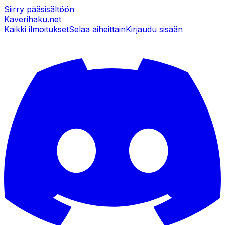
Siirry pääsisältöön
Kaverihaku
.net
Kaikki ilmoitukset
Selaa aiheittain
Kirjaudu sisään