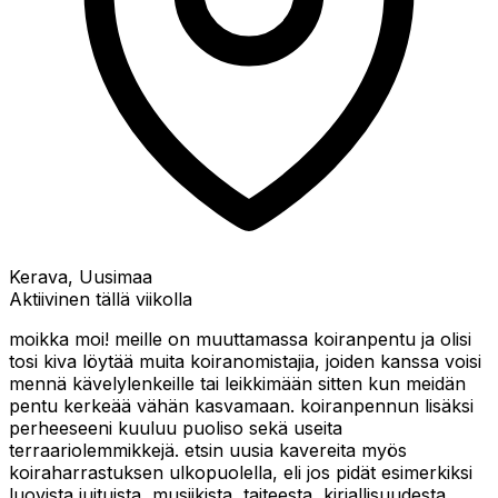
Kerava, Uusimaa
Aktiivinen tällä viikolla
moikka moi! meille on muuttamassa koiranpentu ja olisi
tosi kiva löytää muita koiranomistajia, joiden kanssa voisi
mennä kävelylenkeille tai leikkimään sitten kun meidän
pentu kerkeää vähän kasvamaan. koiranpennun lisäksi
perheeseeni kuuluu puoliso sekä useita
terraariolemmikkejä. etsin uusia kavereita myös
koiraharrastuksen ulkopuolella, eli jos pidät esimerkiksi
luovista juituista, musiikista, taiteesta, kirjallisuudesta,