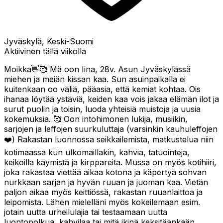
Jyväskylä, Keski-Suomi
Aktiivinen tällä viikolla
Moikka👋🥰 Mä oon Iina, 28v. Asun Jyväskylässä
miehen ja meiän kissan kaa. Sun asuinpaikalla ei
kuitenkaan oo väliä, pääasia, että kemiat kohtaa. Ois
ihanaa löytää ystäviä, keiden kaa vois jakaa elämän ilot ja
surut puolin ja toisin, luoda yhteisiä muistoja ja uusia
kokemuksia. 🥰 Oon intohimonen lukija, musiikin,
sarjojen ja leffojen suurkuluttaja (varsinkin kauhuleffojen
❤️) Rakastan luonnossa seikkailemista, matkustelua niin
kotimaassa kun ulkomaillakin, kahvia, tatuointeja,
keikoilla käymistä ja kirppareita. Mussa on myös kotihiiri,
joka rakastaa viettää aikaa kotona ja käpertyä sohvan
nurkkaan sarjan ja hyvän ruuan ja juoman kaa. Vietän
paljon aikaa myös keittiössä, rakastan ruuanlaittoa ja
leipomista. Lähen mielelläni myös kokeilemaan esim.
jotain uutta urheilulajia tai testaamaan uutta
luontopolkua, kahvilaa tai mitä ikinä keksitäänkään.