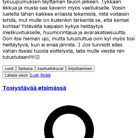
työuupumuksen täyttämän tauon jälkeen. Tykkään
liikkua ja musta saa kaverin myös vaellukselle. Voisin
luetella tähän kaikkea erilaista tekemistä, mitä voitaisiin
tehdä, mut mulle on kuitenkin tärkeintä se, että kemiat
kohtaa! Ystävältä kaipaisin kykyä heittäytyä
mielikuvitukselle, huumorintajua ja avarakatseisuutta.
Oon itse hieman ujo, mutta tutustuttua oon kyl myös tosi
heittäytyvä, kun ei enää jännitä. :) Jos tunnistit edes
vähän itseäsi tuosta esittelystä, laita mulle viestiä niin
tutustutaan!🫶🏻
conit
fantasia
kauhuelokuvat
kirjoittaminen
Lue lisää
Lähetä viesti
Tosiystävää etsimässä