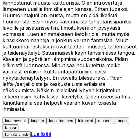
kiinnostunut muusta kulttuurista. Olen introvertti ja
lämpenen uusille ihmisille ajan kanssa. Ethän tupakoi.
Huumorintajuni on musta, mutta en pidä ilkeästä
huumorista. Etsin myös kaverinaista tangotanssipariksi
lavoille ja sisätansseihin. Ilmoitukseni on pysyvästi
voimassa. Luen enimmäkseen tietokirjoja, mutta myös
klassikkoromaaneja ja jonkun verran fantasiaa. Muut
kulttuuriharrastukseni ovat teatteri, museot, taidemuseot
ja taidenäyttelyt. Satunnaisesti käyn tanssimassa tangoa.
Kävelen ja pyöräilen lämpiminä vuodenaikoina. Pidän
eläimistä luonnossa. Minut saa houkuteltua melko
varmasti erilaisiin kulttuuritapahtumiin, paitsi
nykytaidenäyttelyyn. En sovellu bileseuraksi. Pidän
leffa-/sarjailloista ja keskusteluista erilaisista
näkökulmista. Näkisin mielelläni lyhyen kirjoittelun
jälkeen esim. kahvilassa, kävelyllä, taidemuseossa tms.
Kirjoittamalla saa helposti väärän kuvan toisesta
ihmisestä.
kirjamessut
kirjasto
kirjoittaminen
lukupiirit
museot
tango
tanssi
Lue lisää
Lähetä viesti