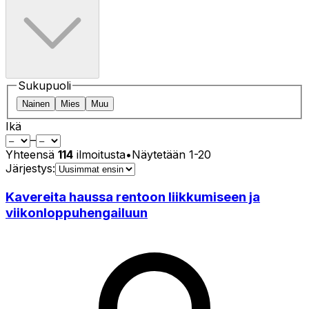
Sukupuoli
Nainen
Mies
Muu
Ikä
–
Yhteensä
114
ilmoitusta
•
Näytetään
1
-
20
Järjestys:
Kavereita haussa rentoon liikkumiseen ja
viikonloppuhengailuun