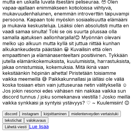
mutta en uskalla luvata itsestäni peliseuraa. 🥹 Olen
vapaa-ajallaan enimmäkseen kotioloissa viihtyvä,
mukavuudenhaluinen, enemmän introverttiin taipuvampi
persoona. Kaipaan toki myöskin sosiaalisuutta elämääni
ja mukavia keskusteluja. Lisäksi olen absolutisti mutta en
vaadi samaa sinulta! Toki se ois suurta plussaa olla
samalla ajatuksen aallonharjalla!😊 Myönnän olevani
melko ujo alkuun mutta kyllä sit juttua riittää kunhan
alkukankeudesta päästään 😀 Kuvailisin että olen
empaattinen ja elämänasenteeltani positiivinen. Tykkään
jutella elämänkokemuksista, kuulumisista, harrastuksista,
jakaa onnistumisia, kokemuksia. Mitä ikinä vaan
keksitäänkin höpinän aihetta! Piristetään toisiamme
vaikka meemeillä 😅 Paikkakunnallasi ja iälläsi ole väliä
koska tosiaan etsin vain juttuseuraa netin välityksellä ☺️
Jos jokin resonoi edes vähäsen niin nakkaa vaikka sun
discord tunnus / joku somekanava viestillä ! Josko meillä
vaikka synkkaisi ja syntyisi ystävyys? ♡ ~ Kuulemisiin! 😊
discord
instagram
kirjoittaminen
mielenterveyden vertaistuki
tekstichat
valokuvaus
Lue lisää
Lähetä viesti