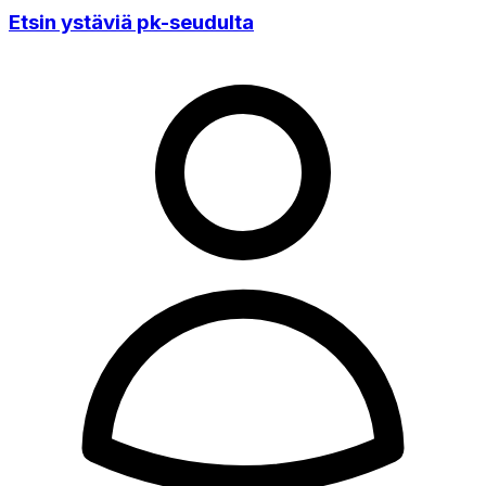
Etsin ystäviä pk-seudulta