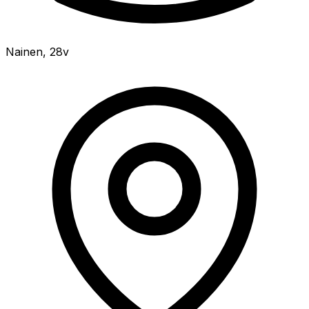
Nainen
,
28v