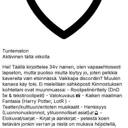
Tuntematon
Aktiivinen tällä viikolla
Hei! Täällä kirjoittelee 34v nainen, olen vapaaehtoisesti
lapseton, mutta puoliso miulta löytyy jo, joten pelkkiä
kavereita vain etsinnässä. Vaikkapa discordiin? Muukin
kanava käy toki. Ei mielellään sähköposti Kiinnostuksen
kohteitani ovat muunmuassa: - Roolipelinörtteily (DnD
5e & tekstiroolipelit) - Valokuvaus 📸 - Kaiken maailman
Fantasia (Harry Potter, LotR ) -
Teatteri/kulttuuri/eritoten musikaalit - Henkisyys
(Luonnonuskonnot, yliluonnolliset asiat)🌿🔮 -
Elokuvat/sarjat - Kirjat ja äänikirjat - peleistä koen
tietäväni jonkin verran ja niistä on mukava höpötellä,