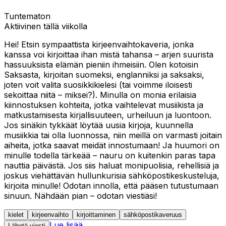
Tuntematon
Aktiivinen tällä viikolla
Hei! Etsin sympaattista kirjeenvaihtokaveria, jonka
kanssa voi kirjoittaa ihan mistä tahansa – arjen suurista
hassuuksista elämän pieniin ihmeisiin. Olen kotoisin
Saksasta, kirjoitan suomeksi, englanniksi ja saksaksi,
joten voit valita suosikkikielesi (tai voimme iloisesti
sekoittaa niitä – miksei?). Minulla on monia erilaisia
kiinnostuksen kohteita, jotka vaihtelevat musiikista ja
matkustamisesta kirjallisuuteen, urheiluun ja luontoon.
Jos sinäkin tykkäät löytää uusia kirjoja, kuunnella
musiikkia tai olla luonnossa, niin meillä on varmasti joitain
aiheita, jotka saavat meidät innostumaan! Ja huumori on
minulle todella tärkeää – nauru on kuitenkin paras tapa
nauttia päivästä. Jos siis haluat monipuolisia, rehellisiä ja
joskus viehättävän hullunkurisia sähköpostikeskusteluja,
kirjoita minulle! Odotan innolla, että pääsen tutustumaan
sinuun. Nähdään pian – odotan viestiäsi!
kielet
kirjeenvaihto
kirjoittaminen
sähköpostikaveruus
Lue lisää
Lähetä viesti