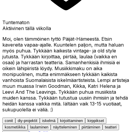
Tuntematon
Aktiivinen tällä viikolla
Moi, olen tämmöinen tyttö Päijät-Hämeestä. Etsin
kavereita vapaa-ajalle. Kuuntelen paljon, mutta haluan
myös puhua. Tykkään kaikesta vintage- ja old style
jutuista. Tykkään kirjoittaa, piirtää, laulaa (vaikka en
osaa) ja harrastan teatteria. Samanhenkisiä ihmisiä ei
oikein lähipiiristä löydy. Musiikkimaku on aika
monipuolinen, mutta enimmäkseen tykkään kaikista
vanhoista Suomalaisista iskelmäartisteista. Lempi artisteja
muun muassa Irwin Goodman, Kikka, Katri Helena ja
Leevi And The Leavings. Tykkään puhua musiikista
muiden kanssa. Tykkään tutustua uusiin ihmisiin ja tehdä
heidän kanssa vaikka mitä. Iältään vaik 13-15 vuotiaat,
sukupuolella ei väliä. :)
conit
diy-projektit
iskelmä
kirjoittaminen
kirppikset
kosmetiikka
laulaminen
näytteleminen
piirtäminen
teatteri