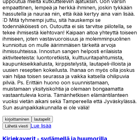
uppoutua mieltä kutkutteleviin ajatuksiin. Oon varsin
empaattinen, lempeä ja herkkä ihminen, joskin tykkään
hassutella ja nauraa niin, että ikää kertyy aina vain lisää.
:D Mitä tyhmempi juttu, sitä hauskempi se
todennäköisesti on. Outoutta ei siis tarvitse piilotella, se
tekee ihmisestä kiehtovan! Kaipaan aitoa yhteyttä toiseen
ihmiseen, joten vastavuoroisuus ja molemminpuolinen
kunnioitus on mulle äärimmäisen tärkeitä arvoja
ihmissuhteissa. Innostun sangen helposti erilaisista
aktiviteeteista: luontoretkistä, kulttuuritapahtumista,
kaupunkiseikkailuista, kirppistelystä, lautapeli-illoista ja
uusien reseptien kokeilusta. Ihanaa on myös olla joskus
vain hiljaa toisen seurassa ja vaikka katsella ohilipuvia
pilviä. Ps. Erittäin huono oon suunnistamaan,
muistamaan yksityiskohtia ja olemaan bongaamatta
vastaantulevia koiria. Tämänhetkisen elämäntilanteen
vuoksi vietän aikani sekä Tampereella että Jyväskylässä.
Sun asuinpaikkakunnalla ei ole väliä!
kirjoittaminen
lautapelit
Lue lisää
Lähetä viesti
Kirjekaverit - sydämellä ja huumorilla