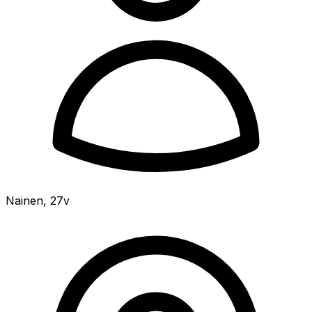
Nainen
,
27v